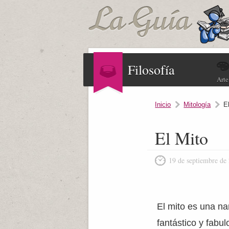
Filosofía
Arte
Inicio
Mitología
E
El Mito
19 de septiembre de
El mito es una na
fantástico y fab