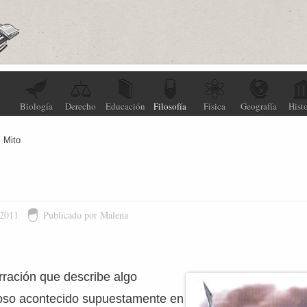
Biología
Derecho
Educación
Filosofía
Física
Geografía
Histo
l Mito
 2011
Publicado por Malena
rración que describe algo
uloso acontecido supuestamente en