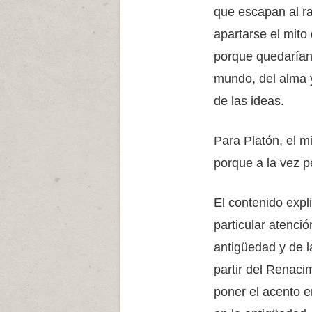
que escapan al r
apartarse el mito 
porque quedarían 
mundo, del alma y
de las ideas.
Para Platón, el m
porque a la vez p
El contenido expl
particular atenci
antigüedad y de l
partir del Renaci
poner el acento e