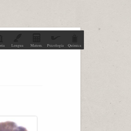
ria
Lengua
Matem.
Psicología
Química