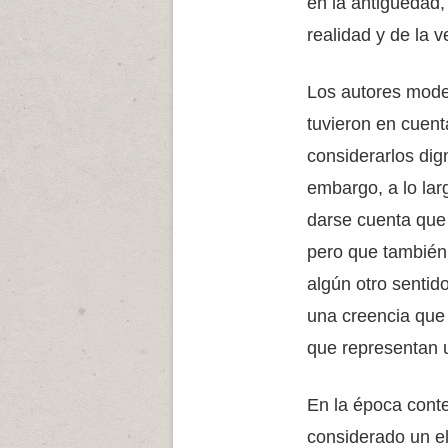
en la antigüedad,
realidad y de la v
Los autores mode
tuvieron en cuent
considerarlos dig
embargo, a lo lar
darse cuenta que 
pero que también
algún otro sentid
una creencia que e
que representan u
En la época cont
considerado un el