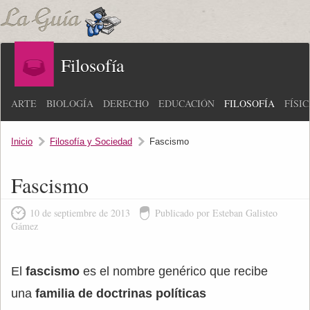
Filosofía
ARTE
BIOLOGÍA
DERECHO
EDUCACIÓN
FILOSOFÍA
FÍSI
Inicio
Filosofía y Sociedad
Fascismo
Fascismo
10 de septiembre de 2013
Publicado por Esteban Galisteo
Gámez
El
fascismo
es el nombre genérico que recibe
una
familia de doctrinas políticas