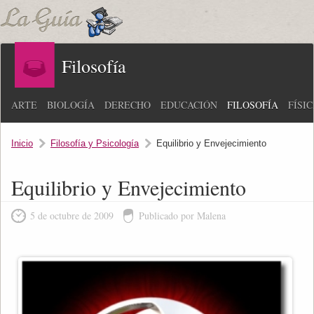
Filosofía
ARTE
BIOLOGÍA
DERECHO
EDUCACIÓN
FILOSOFÍA
FÍSI
Inicio
Filosofía y Psicología
Equilibrio y Envejecimiento
Equilibrio y Envejecimiento
5 de octubre de 2009
Publicado por Malena