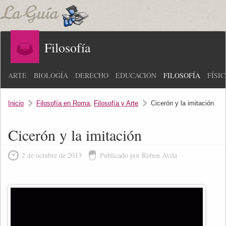
Filosofía
ARTE
BIOLOGÍA
DERECHO
EDUCACIÓN
FILOSOFÍA
FÍSI
Inicio
Filosofía en Roma
,
Filosofía y Arte
Cicerón y la imitación
Cicerón y la imitación
2 de octubre de 2013
Publicado por Ruben Avila