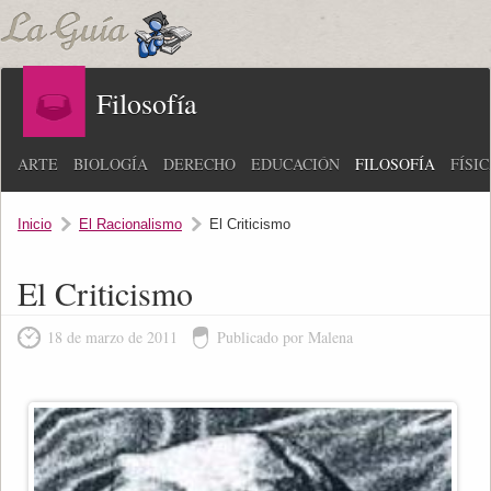
Filosofía
ARTE
BIOLOGÍA
DERECHO
EDUCACIÓN
FILOSOFÍA
FÍSI
Inicio
El Racionalismo
El Criticismo
El Criticismo
18 de marzo de 2011
Publicado por Malena