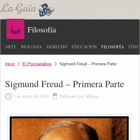
Filosofía
ARTE
BIOLOGÍA
DERECHO
EDUCACIÓN
FILOSOFÍA
FÍSI
Inicio
El Psicoanálisis
Sigmund Freud – Primera Parte
Sigmund Freud – Primera Parte
1 de marzo de 2010
Publicado por Malena