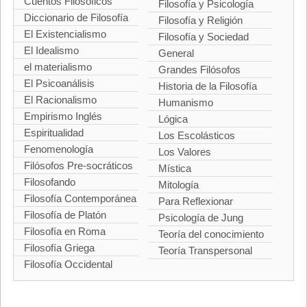
Cuentos Filosóficos
Filosofía y Psicología
Diccionario de Filosofía
Filosofía y Religión
El Existencialismo
Filosofía y Sociedad
El Idealismo
General
el materialismo
Grandes Filósofos
El Psicoanálisis
Historia de la Filosofía
El Racionalismo
Humanismo
Empirismo Inglés
Lógica
Espiritualidad
Los Escolásticos
Fenomenología
Los Valores
Filósofos Pre-socráticos
Mística
Filosofando
Mitología
Filosofía Contemporánea
Para Reflexionar
Filosofía de Platón
Psicología de Jung
Filosofía en Roma
Teoría del conocimiento
Filosofía Griega
Teoría Transpersonal
Filosofía Occidental