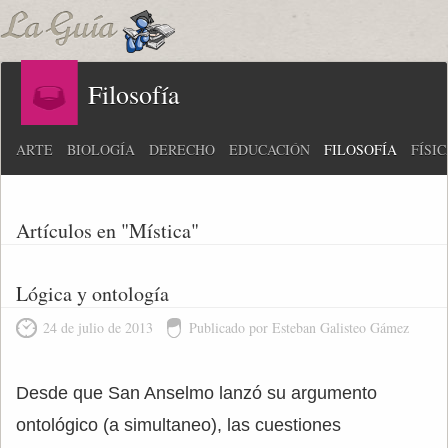
Filosofía
ARTE
BIOLOGÍA
DERECHO
EDUCACIÓN
FILOSOFÍA
FÍSI
Artículos en "Mística"
Lógica y ontología
24 de julio de 2013
Publicado por Esteban Galisteo Gámez
Desde que San Anselmo lanzó su argumento
ontológico (a simultaneo), las cuestiones