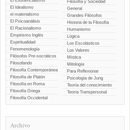
El Existencialismo
Filosofía y Sociedad
El Idealismo
General
el materialismo
Grandes Filósofos
El Psicoanálisis
Historia de la Filosofía
El Racionalismo
Humanismo
Empirismo Inglés
Lógica
Espiritualidad
Los Escolásticos
Fenomenología
Los Valores
Filósofos Pre-socráticos
Mística
Filosofando
Mitología
Filosofía Contemporánea
Para Reflexionar
Filosofía de Platón
Psicología de Jung
Filosofía en Roma
Teoría del conocimiento
Filosofía Griega
Teoría Transpersonal
Filosofía Occidental
Archivo