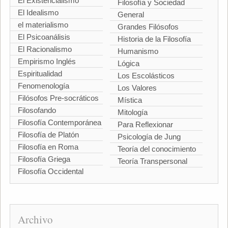
El Existencialismo
Filosofía y Sociedad
El Idealismo
General
el materialismo
Grandes Filósofos
El Psicoanálisis
Historia de la Filosofía
El Racionalismo
Humanismo
Empirismo Inglés
Lógica
Espiritualidad
Los Escolásticos
Fenomenología
Los Valores
Filósofos Pre-socráticos
Mística
Filosofando
Mitología
Filosofía Contemporánea
Para Reflexionar
Filosofía de Platón
Psicología de Jung
Filosofía en Roma
Teoría del conocimiento
Filosofía Griega
Teoría Transpersonal
Filosofía Occidental
Archivo