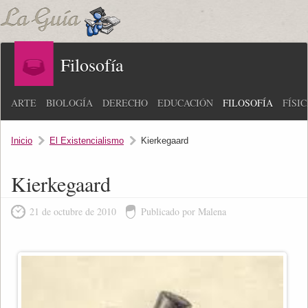
Filosofía
ARTE
BIOLOGÍA
DERECHO
EDUCACIÓN
FILOSOFÍA
FÍSI
Inicio
El Existencialismo
Kierkegaard
Kierkegaard
21 de octubre de 2010
Publicado por Malena