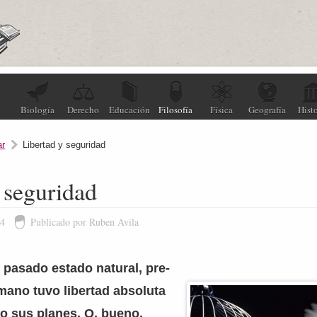
Biología
Derecho
Educación
Filosofía
Física
Geografía
Histo
ar
Libertad y seguridad
 seguridad
24
Publicado por Ruben Avila
 pasado estado natural, pre-
umano tuvo libertad absoluta
bo sus planes. O, bueno,