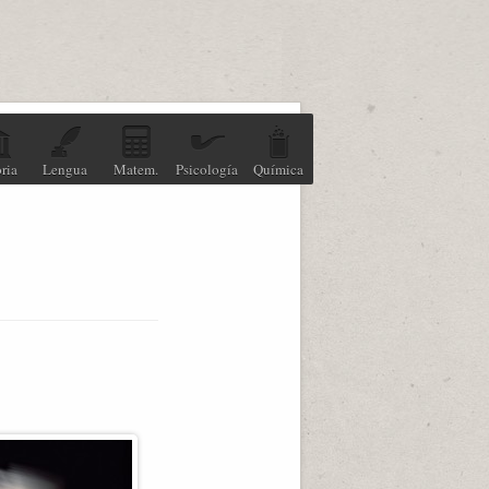
ria
Lengua
Matem.
Psicología
Química