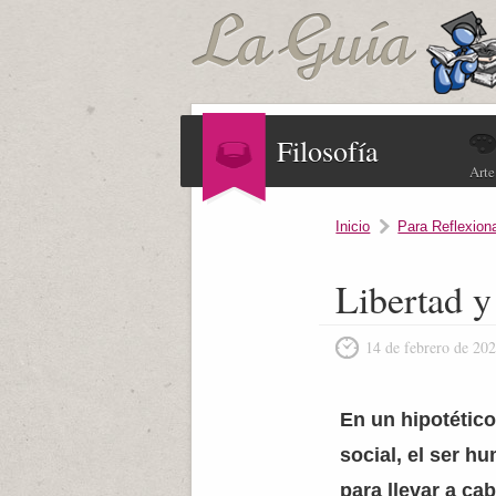
Filosofía
Arte
Inicio
Para Reflexion
Libertad y
14 de febrero de 20
En un hipotético
social, el ser h
para llevar a ca