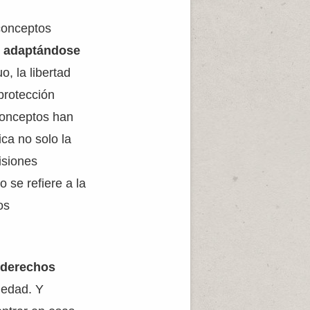
 conceptos
a, adaptándose
o, la libertad
protección
conceptos han
ca no solo la
isiones
 se refiere a la
os
s derechos
iedad. Y