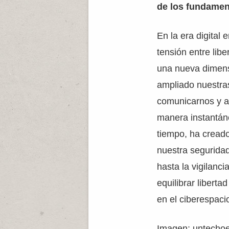
de los fundamen
En la era digital 
tensión entre lib
una nueva dimens
ampliado nuestras
comunicarnos y a
manera instantán
tiempo, ha crea
nuestra seguridad
hasta la vigilanci
equilibrar liberta
en el ciberespaci
Imagen: untechoe