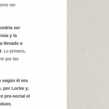
como ser
podría ser
inúa y la
a llevado a
d
. Lo primero,
ir por las
 según él era
, por Locke y,
 pre-social el
viduos
.