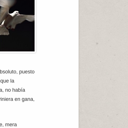
absoluto, puesto
 que la
a, no había
viniera en gana,
te, mera