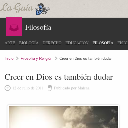
Filosofía
ARTE
BIOLOGÍA
DERECHO
EDUCACIÓN
FILOSOFÍA
FÍSI
Inicio
Filosofía y Religión
Creer en Dios es también dudar
Creer en Dios es también dudar
12 de julio de 2011
Publicado por Malena