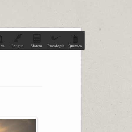
ria
Lengua
Matem.
Psicología
Química