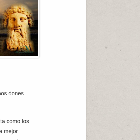
smos dones
lta como los
la mejor