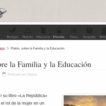
Biología
Derecho
Educación
Filosofía
Física
Geografía
Histo
atón
Platón, sobre la Familia y la Educación
bre la Familia y la Educación
Publicado por Malena
n su libro «La República»
el rol de la mujer en un