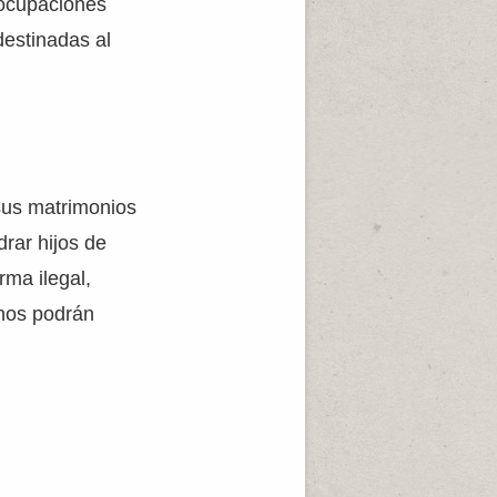
 ocupaciones
 destinadas al
 sus matrimonios
rar hijos de
rma ilegal,
anos podrán