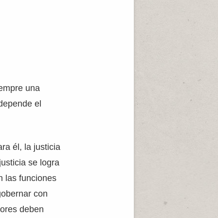
iempre una
 depende el
a él, la justicia
usticia se logra
n las funciones
 gobernar con
ctores deben