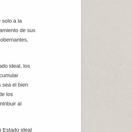
 solo a la
namiento de sus
gobernantes,
do ideal, los
acumular
s sea el bien
de los
tribuir al
un Estado ideal