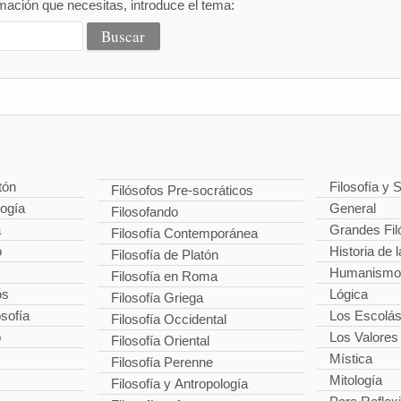
mación que necesitas, introduce el tema:
tón
Filosofía y 
Filósofos Pre-socráticos
logía
General
Filosofando
a
Grandes Fil
Filosofía Contemporánea
o
Historia de l
Filosofía de Platón
Humanismo
Filosofía en Roma
os
Lógica
Filosofía Griega
osofía
Los Escolás
Filosofía Occidental
o
Los Valores
Filosofía Oriental
Mística
Filosofía Perenne
Mitología
Filosofía y Antropología