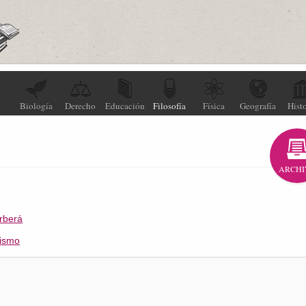
Biología
Derecho
Educación
Filosofía
Física
Geografía
Histo
ARCHI
arberá
uismo