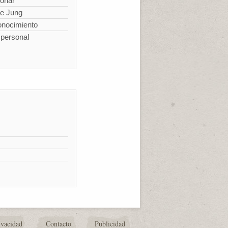
ionar
de Jung
conocimiento
spersonal
ivacidad
Contacto
Publicidad