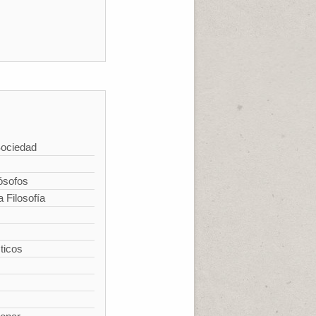
Sociedad
ósofos
a Filosofía
ticos