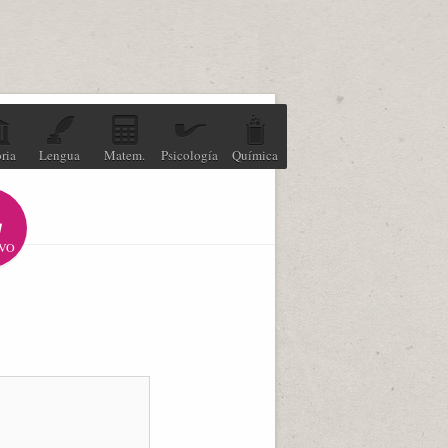
ria
Lengua
Matem.
Psicología
Química
VO