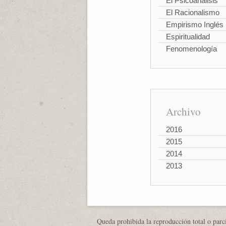
El Psicoanálisis
El Racionalismo
Empirismo Inglés
Espiritualidad
Fenomenología
Archivo
2016
2015
2014
2013
Queda prohibida la reproducción total o parci