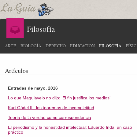
Filosofía
ARTE
BIOLOGÍA
DERECHO
EDUCACIÓN
FILOSOFÍA
FÍSI
Artículos
Entradas de mayo, 2016
Lo que Maquiavelo no dijo: ‘El fin justifica los medios’
Kurt Gödel III: los teoremas de incompletitud
Teoría de la verdad como correspondencia
El periodismo y la honestidad intelectual: Eduardo Inda, un caso
práctico